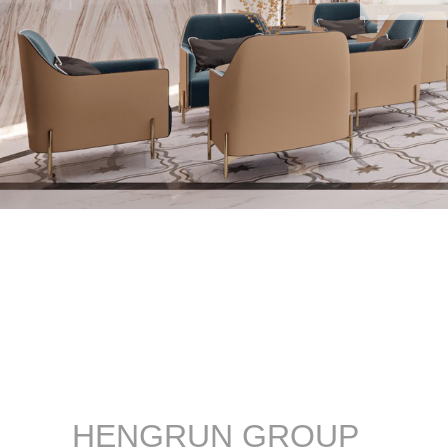
1
2
3
HENGRUN GROUP