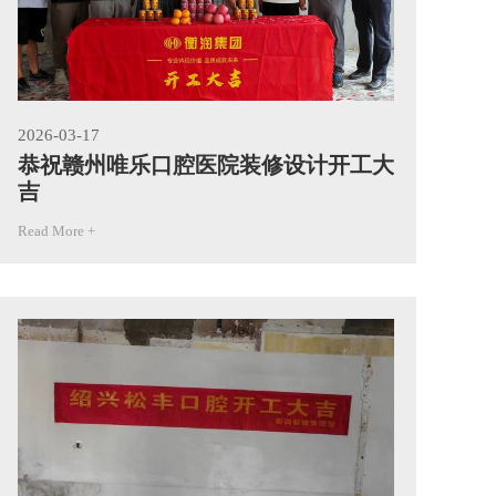
2026-03-17
20
恭祝赣州唯乐口腔医院装修设计开工大
恭
吉
吉
Read More +
Rea