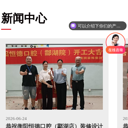
新闻中心
可以介绍下你们的产品么
2026-06-24
20
恭祝衡阳恒德口腔（酃湖店）装修设计