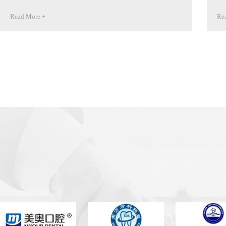
Read More +
Re