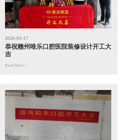
2026-03-17
20
恭祝赣州唯乐口腔医院装修设计开工大
恭
吉
吉
Read More +
Rea