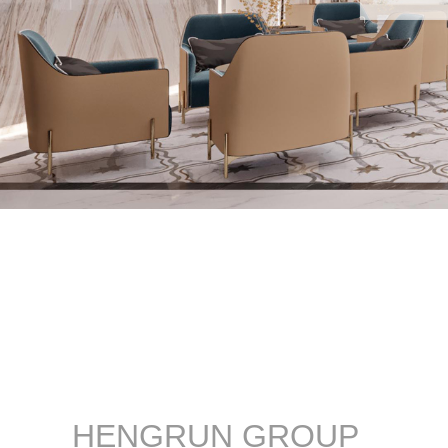
1
2
3
HENGRUN GROUP