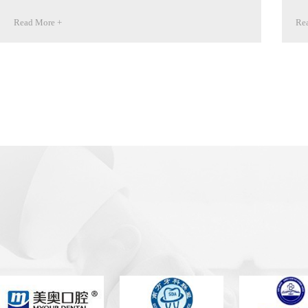
Read More +
Re