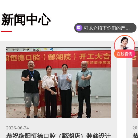
新闻中心
可以介绍下你们的产品么
2026-06-24
20
恭祝衡阳恒德口腔（酃湖店）装修设计