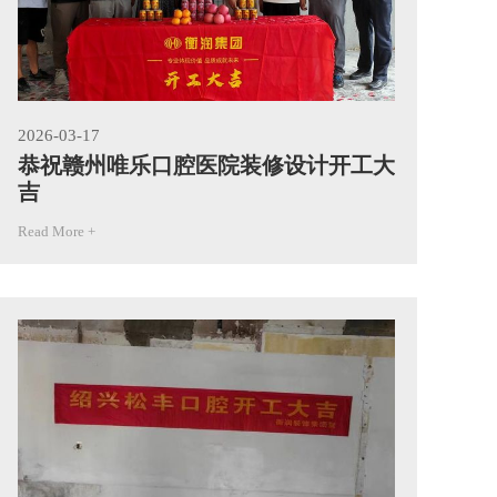
2026-03-17
20
恭祝赣州唯乐口腔医院装修设计开工大
恭
吉
吉
Read More +
Rea