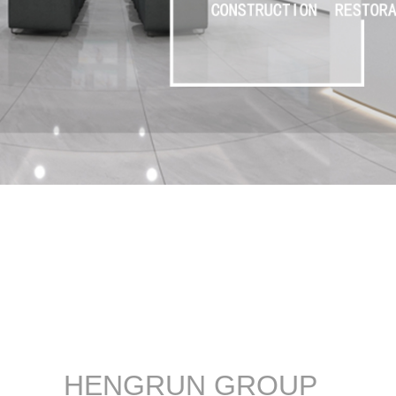
1
2
3
HENGRUN GROUP