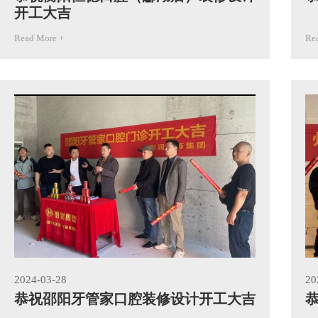
开工大吉
Read More +
Re
2024-03-28
20
恭祝邵阳牙管家口腔装修设计开工大吉