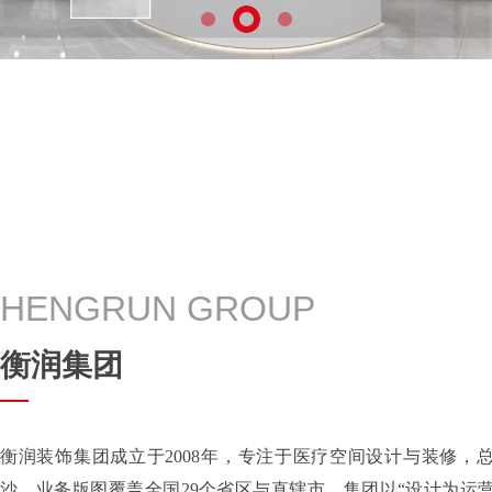
HENGRUN GROUP
衡润集团
衡润装饰集团成立于2008年，专注于医疗空间设计与装修，
沙，业务版图覆盖全国29个省区与直辖市。集团以“设计为运